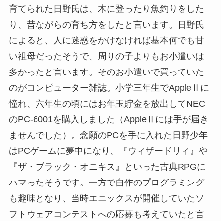
育てられた日野氏は、木に登ったり魚釣りをした
り、昔ながらの育ち方をしたと言います。日野氏
によると、人に迷惑をかけなければ基本何でも甘
い祖母だったそうで、周りの子よりもお小遣いは
多かったと言います。そのお小遣いで買っていた
のがコンピューター雑誌。小学三年生でAppleⅡに
憧れ、六年生の頃にはお年玉貯金を放出してNEC
のPC-6001を購入しました（AppleⅡには手が届き
ませんでした）。念願のPCを手に入れた日野少年
はPCゲームに夢中になり、『ウィザードリィ』や
『ザ・ブラック・オニキス』といった古典RPGに
ハマったそうです。一方で自作のプログラミング
も趣味となり、当時エニックスが開催していたソ
フトウェアコンテストへの応募も考えていたと言